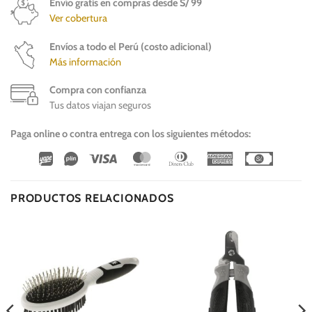
Envío gratis en compras desde S/ 99
Ver cobertura
Envíos a todo el Perú (costo adicional)
Más información
Compra con confianza
Tus datos viajan seguros
Paga online o contra entrega con los siguientes métodos:
Wirecard
Vipps
Visa
MasterCard
Dinners
American
Cash
Club
Express
On
Delivery
PRODUCTOS RELACIONADOS