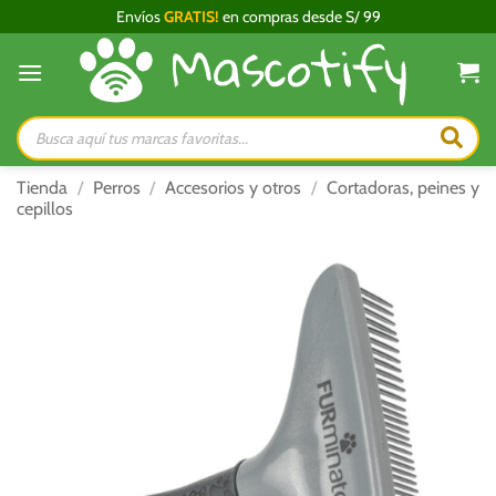
Saltar
Envíos
GRATIS!
en compras desde S/ 99
al
contenido
Búsqueda
de
productos
Tienda
/
Perros
/
Accesorios y otros
/
Cortadoras, peines y
cepillos