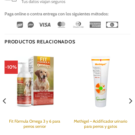
Tus datos viajan seguros
Paga online o contra entrega con los siguientes métodos:
Wirecard
Vipps
Visa
MasterCard
Dinners
American
Cash
Club
Express
On
Delivery
PRODUCTOS RELACIONADOS
-10%
Fit Fórmula Omega 3 y 6 para
Methigel – Acidificador urinario
perros senior
para perros y gatos