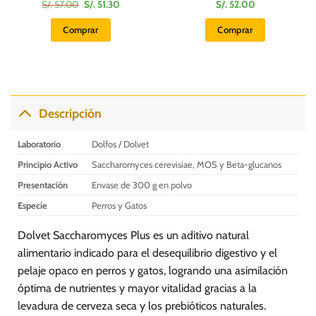
El
El
S/.
57.00
S/.
51.30
S/.
52.00
precio
precio
original
actual
Comprar
Comprar
era:
es:
S/.
S/.
57.00.
51.30.
Descripción
Laboratorio
Dolfos / Dolvet
Principio Activo
Saccharomyces cerevisiae, MOS y Beta-glucanos
Presentación
Envase de 300 g en polvo
Especie
Perros y Gatos
Dolvet Saccharomyces Plus es un aditivo natural
alimentario indicado para el desequilibrio digestivo y el
pelaje opaco en perros y gatos, logrando una asimilación
óptima de nutrientes y mayor vitalidad gracias a la
levadura de cerveza seca y los prebióticos naturales.