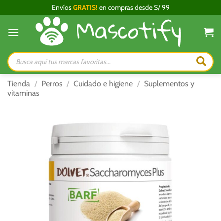
Saltar
Envíos
GRATIS!
en compras desde S/ 99
al
contenido
Búsqueda
de
productos
Tienda
/
Perros
/
Cuidado e higiene
/
Suplementos y
vitaminas