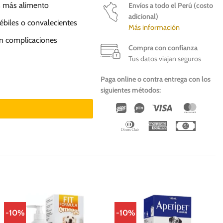
en más alimento
Envíos a todo el Perú (costo
adicional)
ébiles o convalecientes
Más información
sin complicaciones
Compra con confianza
Tus datos viajan seguros
Paga online o contra entrega con los
 perros y gatos cantidad
siguientes métodos:
Wirecard
Vipps
Visa
Master
Dinners
American
Cash
Club
Express
On
Deliver
-10%
-10%