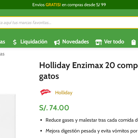
Envíos
GRATIS!
en compras desde S/ 99
da
os
as
Liquidación
Novedades
Ver todo
as
Holliday Enzimax 20 comp
gatos
Holliday
S/.
74.00
Reduce gases y malestar tras cada comida d
Mejora digestión pesada y evita vómitos po