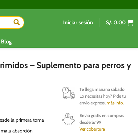
Iniciar sesión
S/.
0.00
Blog
rimidos – Suplemento para perros y
Te llega mañana sábado
Lo necesitas hoy? Pide tu
envío express,
más info
.
Envío gratis en compras
esde la primera toma
desde S/ 99
Ver cobertura
r mala absorción