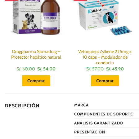
Dragpharma Silimadrag –
Vetoquinol Zylkene 225mg x
Protector hepático natural
10 caps – Modulador de
conducta
El
El
El
El
S/.
60.00
S/.
54.00
S/.
57.00
S/.
45.90
precio
precio
precio
precio
original
actual
original
actual
Comprar
Comprar
era:
es:
era:
es:
S/.
S/.
S/.
S/.
60.00.
54.00.
57.00.
45.90.
MARCA
DESCRIPCIÓN
COMPONENTES DE SOPORTE
ANÁLISIS GARANTIZADO
PRESENTACIÓN