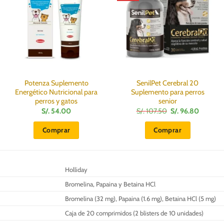
Potenza Suplemento
SenilPet Cerebral 20
Energético Nutricional para
Suplemento para perros
perros y gatos
senior
El
El
S/.
54.00
S/.
107.50
S/.
96.80
precio
precio
original
actual
Comprar
Comprar
era:
es:
S/.
S/.
107.50.
96.80.
Holliday
Bromelina, Papaina y Betaina HCl
Bromelina (32 mg), Papaina (1.6 mg), Betaina HCl (5 mg)
Caja de 20 comprimidos (2 blisters de 10 unidades)