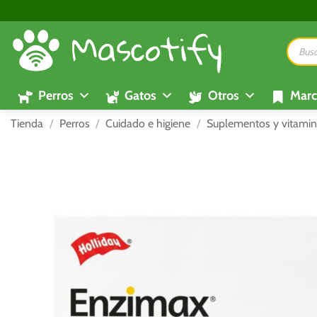
Saltar
al
Búsque
contenido
de
product
Perros
Gatos
Otros
Marc
Tienda
/
Perros
/
Cuidado e higiene
/
Suplementos y vitamin