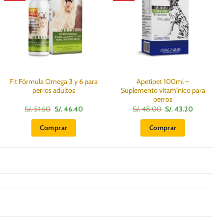
Fit Fórmula Omega 3 y 6 para
Apetipet 100ml –
perros adultos
Suplemento vitamínico para
perros
El
El
El
El
S/.
51.50
S/.
46.40
S/.
48.00
S/.
43.20
precio
precio
precio
precio
original
actual
original
actual
Comprar
Comprar
era:
es:
era:
es:
S/.
S/.
S/.
S/.
51.50.
46.40.
48.00.
43.20.