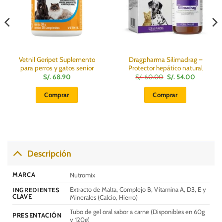
Vetnil Geripet Suplemento
Dragpharma Silimadrag –
para perros y gatos senior
Protector hepático natural
El
El
S/.
68.90
S/.
60.00
S/.
54.00
precio
precio
original
actual
Comprar
Comprar
era:
es:
S/.
S/.
60.00.
54.00.
Descripción
MARCA
Nutromix
Extracto de Malta, Complejo B, Vitamina A, D3, E y
INGREDIENTES
CLAVE
Minerales (Calcio, Hierro)
Tubo de gel oral sabor a carne (Disponibles en 60g
PRESENTACIÓN
y 120g)