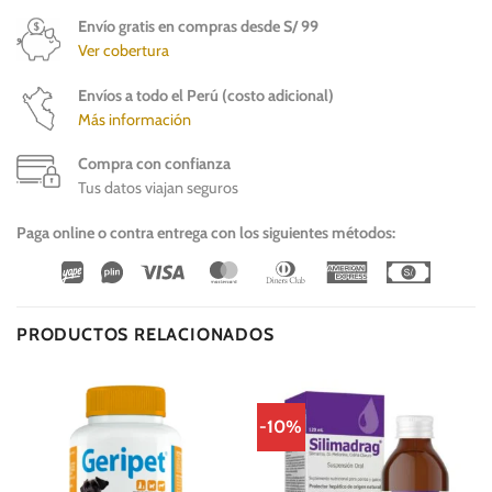
Envío gratis en compras desde S/ 99
Ver cobertura
Envíos a todo el Perú (costo adicional)
Más información
Compra con confianza
Tus datos viajan seguros
Paga online o contra entrega con los siguientes métodos:
Wirecard
Vipps
Visa
MasterCard
Dinners
American
Cash
Club
Express
On
Delivery
PRODUCTOS RELACIONADOS
-10%