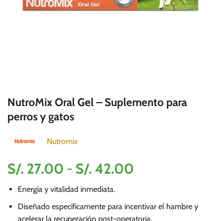
NutroMix Oral Gel – Suplemento para
perros y gatos
Nutromix
Rango
S/.
27.00
-
S/.
42.00
de
Energía y vitalidad inmediata.
precios:
desde
Diseñado específicamente para incentivar el hambre y
acelerar la recuperación post-operatoria.