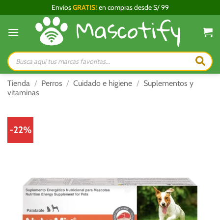
Saltar
Envíos
GRATIS!
en compras desde S/ 99
al
contenido
Búsqueda
de
productos
Tienda
/
Perros
/
Cuidado e higiene
/
Suplementos y
vitaminas
-22%