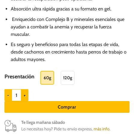
S/.
27.00
Absorción ultra rápida gracias a su formato en gel.
hasta
Enriquecido con Complejo B y minerales esenciales que
S/.
ayudan a combatir la anemia y recuperar la fuerza
42.00
muscular.
Es seguro y beneficioso para todas las etapas de vida,
desde cachorros en crecimiento hasta perros de trabajo o
adultos mayores.
Presentación
60g
120g
NutroMix Oral Gel - Suplemento para perros y gatos cantidad
Comprar
Te llega mañana sábado
Lo necesitas hoy? Pide tu envío express,
más info
.