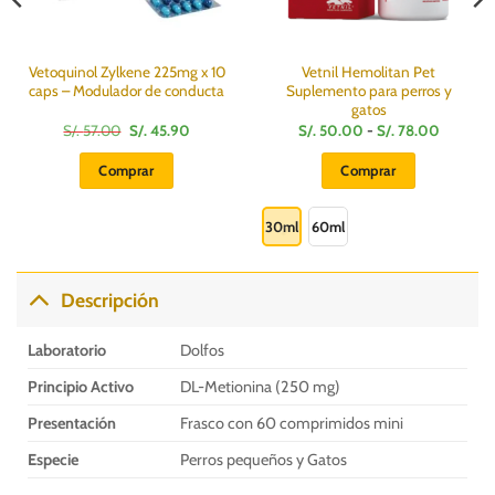
Vetoquinol Zylkene 225mg x 10
Vetnil Hemolitan Pet
caps – Modulador de conducta
Suplemento para perros y
gatos
El
El
Rango
S/.
57.00
S/.
45.90
S/.
50.00
-
S/.
78.00
precio
precio
de
original
actual
precios:
Comprar
Comprar
era:
es:
desde
S/.
S/.
S/.
Este
57.00.
45.90.
50.00
hasta
producto
30ml
60ml
S/.
78.00
tiene
múltiples
variantes.
Descripción
Las
opciones
Laboratorio
Dolfos
se
pueden
Principio Activo
DL-Metionina (250 mg)
elegir
Presentación
Frasco con 60 comprimidos mini
en
la
Especie
Perros pequeños y Gatos
página