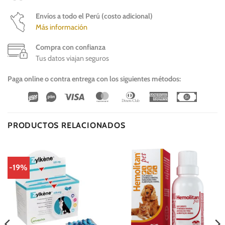
Envíos a todo el Perú (costo adicional)
Más información
Compra con confianza
Tus datos viajan seguros
Paga online o contra entrega con los siguientes métodos:
Wirecard
Vipps
Visa
MasterCard
Dinners
American
Cash
Club
Express
On
Delivery
PRODUCTOS RELACIONADOS
-19%