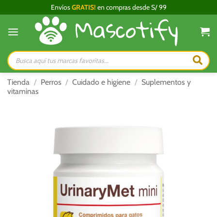
Saltar
Envíos
GRATIS!
en compras desde S/ 99
al
contenido
Búsqueda
de
productos
Tienda
/
Perros
/
Cuidado e higiene
/
Suplementos y
vitaminas