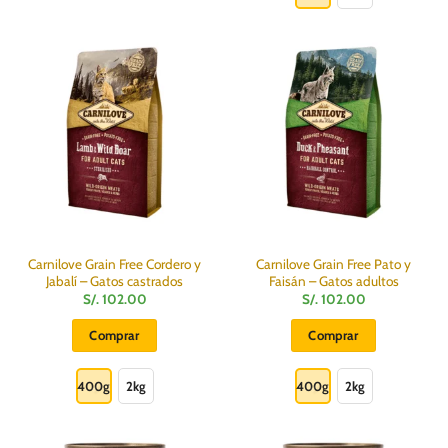
25.20
tiene
múltiples
variantes.
Las
opciones
se
pueden
elegir
en
la
página
de
producto
Carnilove Grain Free Cordero y
Carnilove Grain Free Pato y
Jabalí – Gatos castrados
Faisán – Gatos adultos
S/.
102.00
S/.
102.00
Comprar
Comprar
Este
Este
producto
producto
400g
2kg
400g
2kg
tiene
tiene
múltiples
múltiples
variantes.
variantes.