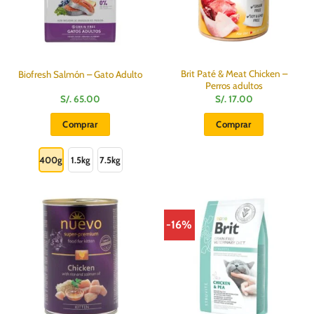
Brit Paté & Meat Chicken –
Biofresh Salmón – Gato Adulto
Perros adultos
S/.
65.00
S/.
17.00
Comprar
Comprar
Este
producto
400g
1.5kg
7.5kg
tiene
múltiples
variantes.
Las
-16%
opciones
se
pueden
elegir
en
la