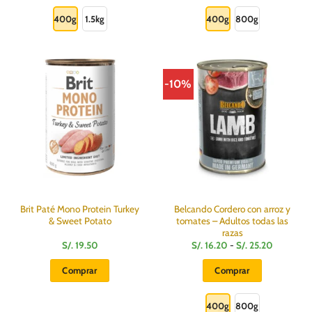
Este
Este
16.20
hasta
producto
producto
400g
1.5kg
400g
800g
S/.
25.20
tiene
tiene
múltiples
múltiples
variantes.
variantes.
Las
Las
-10%
opciones
opciones
se
se
pueden
pueden
elegir
elegir
en
en
la
la
página
página
de
de
producto
producto
Brit Paté Mono Protein Turkey
Belcando Cordero con arroz y
& Sweet Potato
tomates – Adultos todas las
razas
Rango
S/.
19.50
S/.
16.20
-
S/.
25.20
de
precios:
Comprar
Comprar
desde
S/.
Este
16.20
hasta
producto
400g
800g
S/.