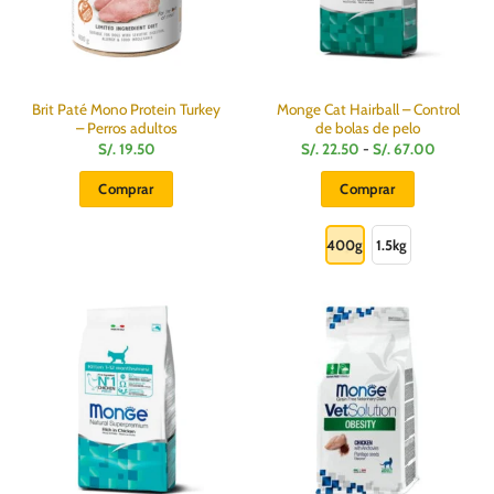
Brit Paté Mono Protein Turkey
Monge Cat Hairball – Control
– Perros adultos
de bolas de pelo
Rango
S/.
19.50
S/.
22.50
-
S/.
67.00
de
precios:
Comprar
Comprar
desde
S/.
Este
22.50
hasta
producto
400g
1.5kg
S/.
67.00
tiene
múltiples
variantes.
Las
opciones
se
pueden
elegir
en
la