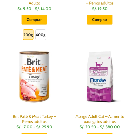
Adulto
– Perros adultos
Rango
S/.
9.50
-
S/.
14.00
S/.
19.50
de
precios:
Comprar
Comprar
desde
S/.
Este
9.50
hasta
producto
200g
400g
S/.
14.00
tiene
múltiples
variantes.
Las
opciones
se
pueden
elegir
en
la
página
de
producto
Brit Paté & Meat Turkey –
Monge Adult Cat – Alimento
Perros adultos
para gatos adultos
Rango
Rango
S/.
17.00
-
S/.
25.90
S/.
20.50
-
S/.
380.00
de
de