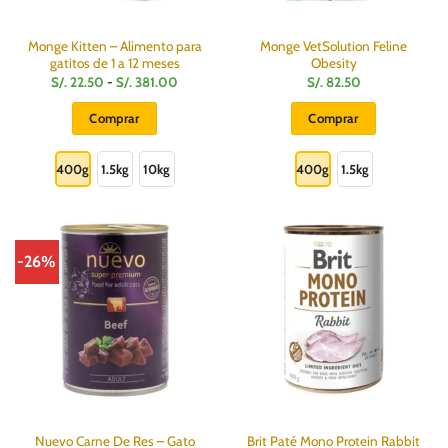
página
de
producto
Monge Kitten – Alimento para
Monge VetSolution Feline
gatitos de 1 a 12 meses
Obesity
Rango
S/.
22.50
-
S/.
381.00
S/.
82.50
de
precios:
Comprar
Comprar
desde
S/.
Este
Este
22.50
hasta
producto
producto
400g
1.5kg
10kg
400g
1.5kg
S/.
381.00
tiene
tiene
múltiples
múltiples
variantes.
variantes.
Las
Las
-26%
opciones
opciones
se
se
pueden
pueden
elegir
elegir
en
en
la
la
página
página
de
de
producto
producto
Nuevo Carne De Res – Gato
Brit Paté Mono Protein Rabbit