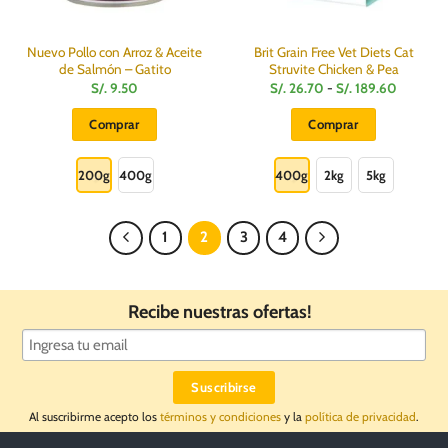
página
de
producto
Nuevo Pollo con Arroz & Aceite
Brit Grain Free Vet Diets Cat
de Salmón – Gatito
Struvite Chicken & Pea
Rango
S/.
9.50
S/.
26.70
-
S/.
189.60
de
precios:
Comprar
Comprar
desde
S/.
Este
Este
26.70
hasta
producto
producto
200g
400g
400g
2kg
5kg
S/.
189.60
tiene
tiene
múltiples
múltiples
variantes.
variantes.
1
2
3
4
Las
Las
opciones
opciones
se
se
Recibe nuestras ofertas!
pueden
pueden
elegir
elegir
en
en
la
la
página
página
Al suscribirme acepto los
términos y condiciones
y la
política de privacidad
.
de
de
producto
producto