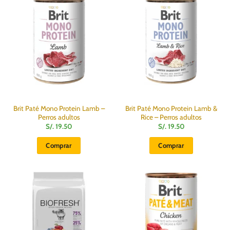
Las
Las
opciones
opciones
se
se
pueden
pueden
elegir
elegir
en
en
la
la
página
página
de
de
producto
producto
Brit Paté Mono Protein Lamb –
Brit Paté Mono Protein Lamb &
Perros adultos
Rice – Perros adultos
S/.
19.50
S/.
19.50
Comprar
Comprar