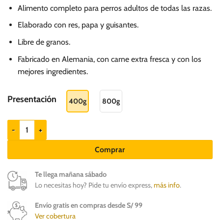
de
Alimento completo para perros adultos de todas las razas.
precios:
desde
Elaborado con res, papa y guisantes.
S/.
Libre de granos.
16.20
Fabricado en Alemania, con carne extra fresca y con los
hasta
mejores ingredientes.
S/.
25.20
Presentación
400g
800g
Belcando Res con Papa y Guisantes - Adultos todas las razas cantidad
Comprar
Te llega mañana sábado
Lo necesitas hoy? Pide tu envío express,
más info
.
Envío gratis en compras desde S/ 99
Ver cobertura