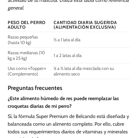
actividad de tu mascota. Utiliza esta tabla como referencia
general.
PESO DEL PERRO
CANTIDAD DIARIA SUGERIDA
ADULTO
(ALIMENTACIÓN EXCLUSIVA)
Razas pequeñas
½ a 1 lata al día
(hasta 10 kg)
Razas medianas (10
1 a 2 latas al día
kg a 25 kg)
Uso como «Topper»
¼ a ½ lata al día mezclada con su
(Complemento)
alimento seco
Preguntas frecuentes
¿Este alimento húmedo de res puede reemplazar las
croquetas diarias de mi perro?
Sí, la fórmula Super Premium de Belcando está diseñada y
balanceada como un alimento completo. Por ello, cubre
todos sus requerimientos diarios de vitaminas y minerales