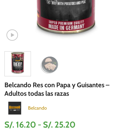
Belcando Res con Papa y Guisantes –
Adultos todas las razas
Belcando
Rango
S/.
16.20
-
S/.
25.20