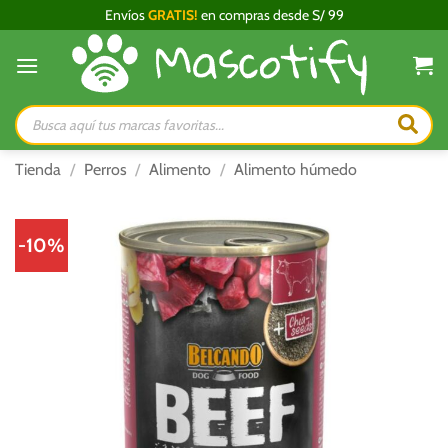
Saltar
Envíos
GRATIS!
en compras desde S/ 99
al
contenido
Búsqueda
de
productos
Tienda
/
Perros
/
Alimento
/
Alimento húmedo
-10%