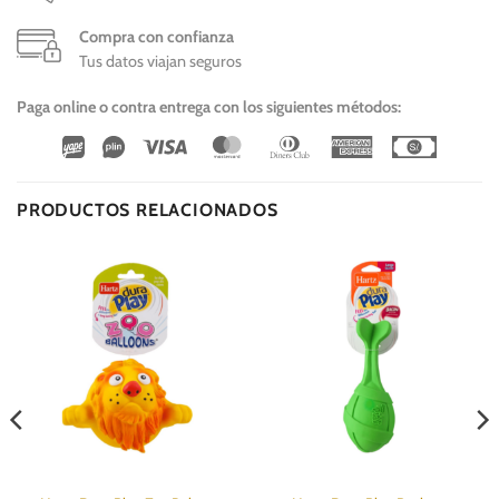
Compra con confianza
Tus datos viajan seguros
Paga online o contra entrega con los siguientes métodos:
Wirecard
Vipps
Visa
MasterCard
Dinners
American
Cash
Club
Express
On
Delivery
PRODUCTOS RELACIONADOS