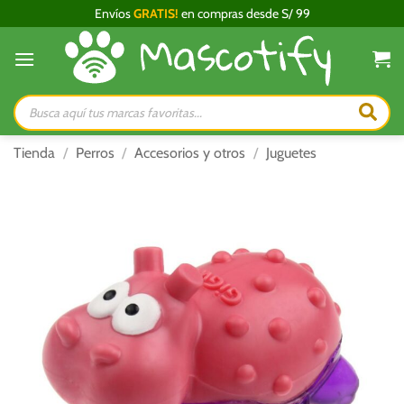
Saltar
Envíos
GRATIS!
en compras desde S/ 99
al
contenido
Búsqueda
de
productos
Tienda
/
Perros
/
Accesorios y otros
/
Juguetes