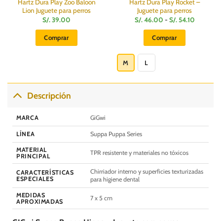
Hartz Dura Play Zoo Baloon
Hartz Dura Play Rocket –
Lion Juguete para perros
Juguete para perros
Rango
S/.
39.00
S/.
46.00
-
S/.
54.10
de
precios:
Comprar
Comprar
desde
S/.
Este
46.00
hasta
producto
M
L
S/.
54.10
tiene
múltiples
variantes.
Descripción
Las
opciones
MARCA
GiGwi
se
pueden
LÍNEA
Suppa Puppa Series
elegir
MATERIAL
TPR resistente y materiales no tóxicos
en
PRINCIPAL
la
Chirriador interno y superficies texturizadas
CARACTERÍSTICAS
página
ESPECIALES
para higiene dental
de
producto
MEDIDAS
7 x 5 cm
APROXIMADAS