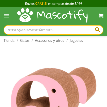
Saltar
Envíos
GRATIS!
en compras desde S/ 99
al
contenido
Búsqueda
de
productos
Tienda
/
Gatos
/
Accesorios y otros
/
Juguetes