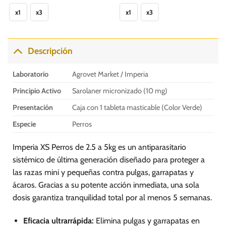
Este
Este
40.90
46.00
hasta
hasta
x1
x3
x1
x3
producto
producto
S/.
S/.
121.90
138.00
tiene
tiene
múltiples
múltiples
variantes.
variantes.
Descripción
Las
Las
opciones
opciones
Laboratorio
Agrovet Market / Imperia
se
se
pueden
pueden
Principio Activo
Sarolaner micronizado (10 mg)
elegir
elegir
Presentación
Caja con 1 tableta masticable (Color Verde)
en
en
la
la
Especie
Perros
página
página
de
de
Imperia XS Perros de 2.5 a 5kg es un antiparasitario
producto
producto
sistémico de última generación diseñado para proteger a
las razas mini y pequeñas contra pulgas, garrapatas y
ácaros. Gracias a su potente acción inmediata, una sola
dosis garantiza tranquilidad total por al menos 5 semanas.
Eficacia ultrarrápida:
Elimina pulgas y garrapatas en