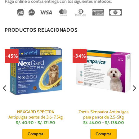
Paga online o contra entrega con los siguientes métodos:
Wirecard
Vipps
Visa
MasterCard
Dinners
American
Cash
Club
Express
On
Delivery
PRODUCTOS RELACIONADOS
-45%
-34%
NEXGARD SPECTRA
Zoetis Simparica Antipulgas
Antipulgas perros de 3.6-7.5kg
para perros de 2.5-5Kg
Rango
Rango
S/.
40.90
-
S/.
121.90
S/.
46.00
-
S/.
138.00
de
de
precios:
precios:
Comprar
Comprar
desde
desde
S/.
S/.