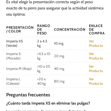
Es vital elegir la presentación correcta según el peso
exacto de tu perro para asegurar que la actividad sistémica
sea óptima:
RANGO
ENLACE
PRESENTACIÓN
DE
CONCENTRACIÓN
DE
/ COLOR
PESO
COMPRA
Imperia XS
2 a 4.5
Ver
10 mg
(Verde)
kg
Producto
Imperia S
>4.5 a 10
Ver
20 mg
(Morado)
kg
Producto
>10 a 20
Ver
Imperia M (Rojo)
40 mg
kg
Producto
Imperia L
>20 a
Ver
80 mg
(Celeste)
40 kg
Producto
Preguntas frecuentes
¿Cuánto tarda Imperia XS en eliminar las pulgas?