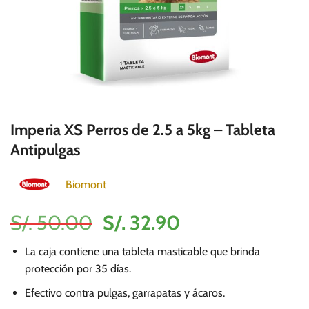
Imperia XS Perros de 2.5 a 5kg – Tableta
Antipulgas
Biomont
El
El
S/.
50.00
S/.
32.90
precio
precio
La caja contiene una tableta masticable que brinda
original
actual
protección por 35 días.
era:
es:
Efectivo contra pulgas, garrapatas y ácaros.
S/.
S/.