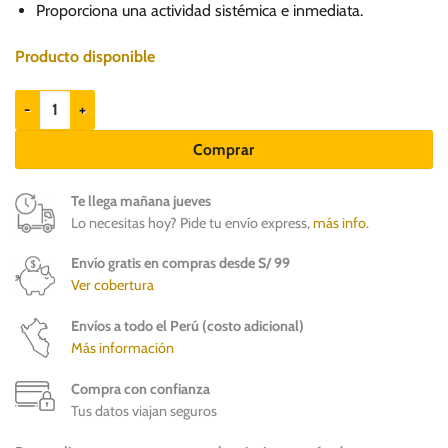
50.00.
32.90.
Proporciona una actividad sistémica e inmediata.
Producto disponible
Imperia XS Perros de 2.5 a 5kg - Tableta Antipulgas cantidad
Comprar
Te llega mañana jueves
Lo necesitas hoy? Pide tu envío express,
más info
.
Envío gratis en compras desde S/ 99
Ver cobertura
Envíos a todo el Perú (costo adicional)
Más información
Compra con confianza
Tus datos viajan seguros