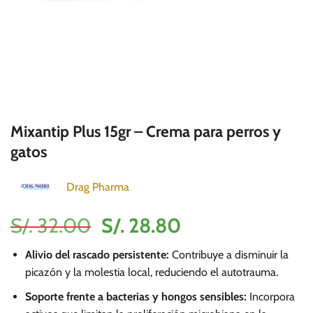
Mixantip Plus 15gr – Crema para perros y
gatos
Drag Pharma
El
El
S/.
32.00
S/.
28.80
precio
precio
Alivio del rascado persistente:
Contribuye a disminuir la
original
actual
picazón y la molestia local, reduciendo el autotrauma.
era:
es:
Soporte frente a bacterias y hongos sensibles:
Incorpora
S/.
S/.