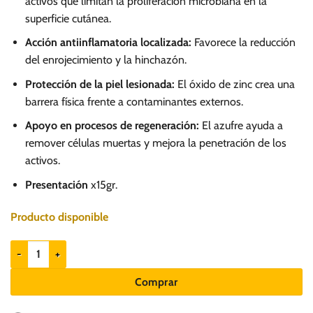
activos que limitan la proliferación microbiana en la
32.00.
28.80.
superficie cutánea.
Acción antiinflamatoria localizada:
Favorece la reducción
del enrojecimiento y la hinchazón.
Protección de la piel lesionada:
El óxido de zinc crea una
barrera física frente a contaminantes externos.
Apoyo en procesos de regeneración:
El azufre ayuda a
remover células muertas y mejora la penetración de los
activos.
Presentación
x15gr.
Producto disponible
Mixantip Plus 15gr - Crema para perros y gatos cantidad
Comprar