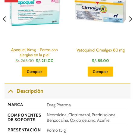
Apoquel 16mg – Perros con
Vetoquinol Cimalgex 80 mg
alergias en la piel
El
El
S/.
265.00
S/.
211.00
S/.
85.00
precio
precio
original
actual
Comprar
Comprar
era:
es:
S/.
S/.
265.00.
211.00.
Descripción
MARCA
Drag Pharma
Neomicina, Clotrimazol, Prednisolona,
COMPONENTES
DE SOPORTE
Benzocaína, Óxido de Zinc, Azufre
PRESENTACIÓN
Pomo 15 g