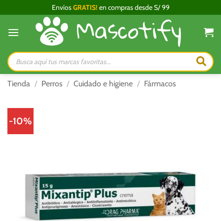
Saltar
Envíos
GRATIS!
en compras desde S/ 99
al
contenido
Búsqueda
de
productos
Tienda
/
Perros
/
Cuidado e higiene
/
Fármacos
-10%