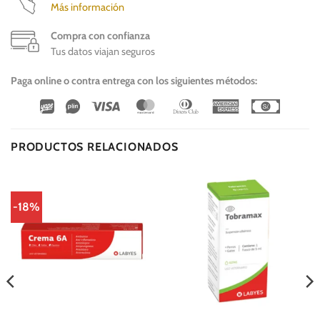
Más información
Compra con confianza
Tus datos viajan seguros
Paga online o contra entrega con los siguientes métodos:
Wirecard
Vipps
Visa
MasterCard
Dinners
American
Cash
Club
Express
On
Delivery
PRODUCTOS RELACIONADOS
-18%