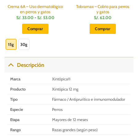
Crema 6A – Uso dermatológico
Tobramax – Colirio para perros
en perros y gatos
y gatos
Rango
S/.
33.00
-
S/.
53.00
S/.
62.00
de
precios:
Comprar
Comprar
desde
S/.
Este
33.00
hasta
producto
15g
30g
S/.
53.00
tiene
múltiples
variantes.
Descripción
Las
opciones
Marca
Xintópica®
se
pueden
Producto
Xintópica 12 mg
elegir
Tipo
Fármaco / Antiprurítico e inmunomodulador
en
la
Especie
Perros
página
Etapa
Mayores de 12 meses
de
producto
Rango
Razas grandes (según peso)