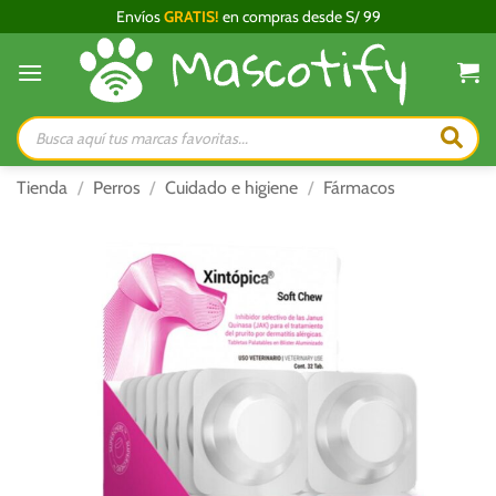
Saltar
Envíos
GRATIS!
en compras desde S/ 99
al
contenido
Búsqueda
de
productos
Tienda
/
Perros
/
Cuidado e higiene
/
Fármacos