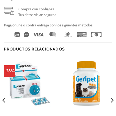
Compra con confianza
Tus datos viajan seguros
Paga online o contra entrega con los siguientes métodos:
Wirecard
Vipps
Visa
MasterCard
Dinners
American
Cash
Club
Express
On
Delivery
PRODUCTOS RELACIONADOS
-28%