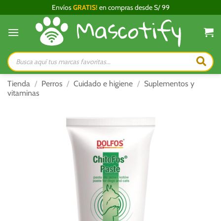
Saltar
Envíos
GRATIS!
en compras desde S/ 99
al
contenido
Búsqueda
de
productos
Tienda
/
Perros
/
Cuidado e higiene
/
Suplementos y
vitaminas