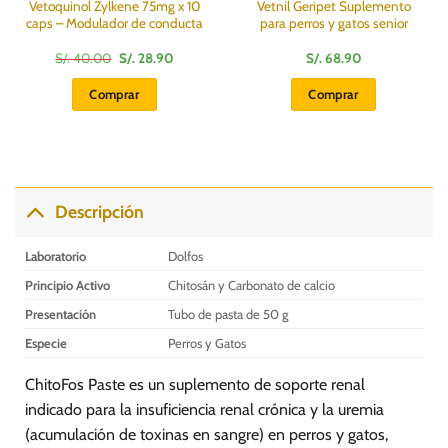
Vetoquinol Zylkene 75mg x 10
Vetnil Geripet Suplemento
caps – Modulador de conducta
para perros y gatos senior
El
El
S/.
40.00
S/.
28.90
S/.
68.90
precio
precio
original
actual
Comprar
Comprar
era:
es:
S/.
S/.
40.00.
28.90.
Descripción
Laboratorio
Dolfos
Principio Activo
Chitosán y Carbonato de calcio
Presentación
Tubo de pasta de 50 g
Especie
Perros y Gatos
ChitoFos Paste es un suplemento de soporte renal
indicado para la insuficiencia renal crónica y la uremia
(acumulación de toxinas en sangre) en perros y gatos,