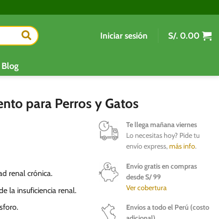
Iniciar sesión
S/.
0.00
Blog
nto para Perros y Gatos
Te llega mañana viernes
Lo necesitas hoy? Pide tu
envío express,
más info
.
Envío gratis en compras
d renal crónica.
desde S/ 99
Ver cobertura
 la insuficiencia renal.
sforo.
Envíos a todo el Perú (costo
adicional)