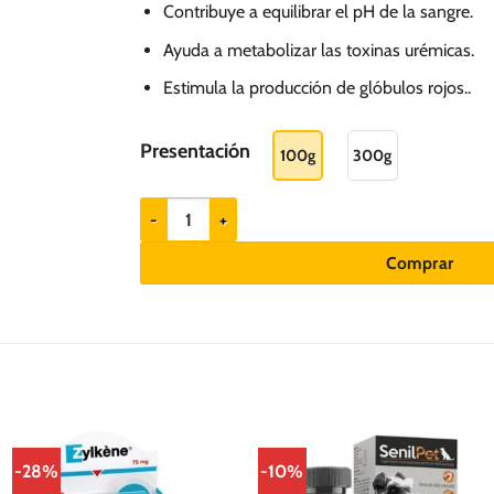
hasta
Contribuye a equilibrar el pH de la sangre.
S/.
Ayuda a metabolizar las toxinas urémicas.
349.00
Estimula la producción de glóbulos rojos..
Presentación
100g
300g
Prorenal CKD Px - Suplemento para Perros y Gatos 
Comprar
-28%
-10%