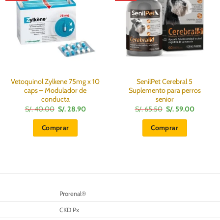
Vetoquinol Zylkene 75mg x 10
SenilPet Cerebral 5
caps – Modulador de
Suplemento para perros
conducta
senior
El
El
El
El
S/.
40.00
S/.
28.90
S/.
65.50
S/.
59.00
precio
precio
precio
precio
original
actual
original
actual
Comprar
Comprar
era:
es:
era:
es:
S/.
S/.
S/.
S/.
40.00.
28.90.
65.50.
59.00.
Prorenal®
CKD Px