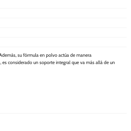
se
pueden
elegir
en
la
página
de
producto
. Además, su fórmula en polvo actúa de manera
o, es considerado un soporte integral que va más allá de un