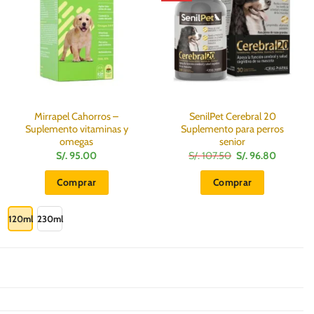
Mirrapel Cahorros –
SenilPet Cerebral 20
Suplemento vitaminas y
Suplemento para perros
omegas
senior
El
El
S/.
95.00
S/.
107.50
S/.
96.80
precio
precio
original
actual
Comprar
Comprar
era:
es:
S/.
S/.
Este
107.50.
96.80.
producto
120ml
230ml
tiene
múltiples
variantes.
Las
opciones