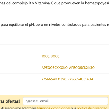
inas del complejo B y Vitamina C que promueven la hematopoyesis.
para equilibrar el pH, pero en niveles controlados para pacientes r
100g
,
300g
APE005CKX0K0
,
APE005CKXK30
7756654031398
,
7756654031404
ras ofertas!
Al suscribirme acepto los
términos y condiciones
y la
política de privacidad
.