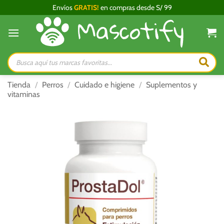
Saltar
Envíos
GRATIS!
en compras desde S/ 99
al
contenido
Búsqueda
de
productos
Tienda
/
Perros
/
Cuidado e higiene
/
Suplementos y
vitaminas