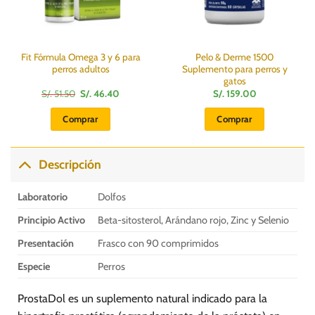
Fit Fórmula Omega 3 y 6 para
Pelo & Derme 1500
perros adultos
Suplemento para perros y
gatos
El
El
S/.
51.50
S/.
46.40
S/.
159.00
precio
precio
original
actual
Comprar
Comprar
era:
es:
S/.
S/.
51.50.
46.40.
Descripción
Laboratorio
Dolfos
Principio Activo
Beta-sitosterol, Arándano rojo, Zinc y Selenio
Presentación
Frasco con 90 comprimidos
Especie
Perros
ProstaDol es un suplemento natural indicado para la