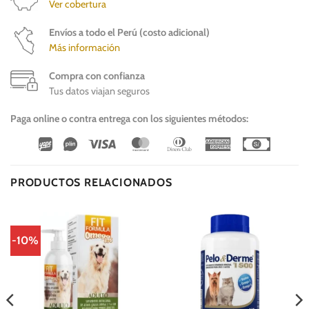
Ver cobertura
Envíos a todo el Perú (costo adicional)
Más información
Compra con confianza
Tus datos viajan seguros
Paga online o contra entrega con los siguientes métodos:
Wirecard
Vipps
Visa
MasterCard
Dinners
American
Cash
Club
Express
On
Delivery
PRODUCTOS RELACIONADOS
-10%