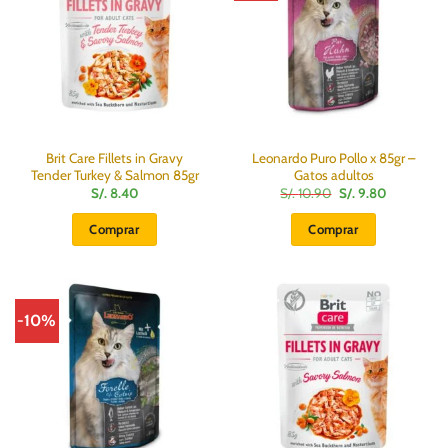
Brit Care Fillets in Gravy
Leonardo Puro Pollo x 85gr –
Tender Turkey & Salmon 85gr
Gatos adultos
El
El
S/.
8.40
S/.
10.90
S/.
9.80
precio
precio
original
actual
Comprar
Comprar
era:
es:
S/.
S/.
10.90.
9.80.
-10%