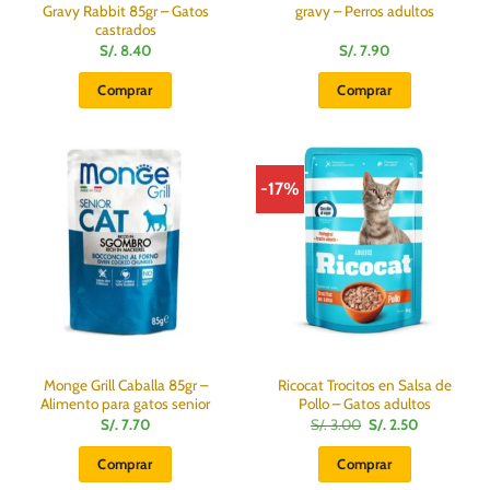
Gravy Rabbit 85gr – Gatos
gravy – Perros adultos
castrados
S/.
8.40
S/.
7.90
Comprar
Comprar
-17%
Monge Grill Caballa 85gr –
Ricocat Trocitos en Salsa de
Alimento para gatos senior
Pollo – Gatos adultos
El
El
S/.
7.70
S/.
3.00
S/.
2.50
precio
precio
original
actual
Comprar
Comprar
era:
es:
S/.
S/.