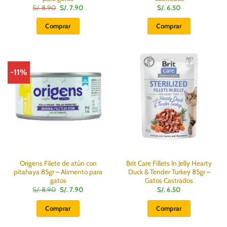
El
El
S/.
8.90
S/.
7.90
S/.
6.50
precio
precio
original
actual
Comprar
Comprar
era:
es:
S/.
S/.
8.90.
7.90.
-11%
Origens Filete de atún con
Brit Care Fillets In Jelly Hearty
pitahaya 85gr – Alimento para
Duck & Tender Turkey 85gr –
gatos
Gatos Castrados
El
El
S/.
8.90
S/.
7.90
S/.
6.50
precio
precio
original
actual
Comprar
Comprar
era:
es:
S/.
S/.
8.90.
7.90.