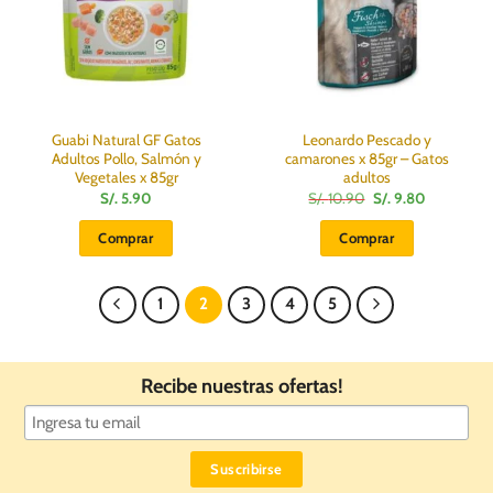
Guabi Natural GF Gatos
Leonardo Pescado y
Adultos Pollo, Salmón y
camarones x 85gr – Gatos
Vegetales x 85gr
adultos
El
El
S/.
5.90
S/.
10.90
S/.
9.80
precio
precio
original
actual
Comprar
Comprar
era:
es:
S/.
S/.
10.90.
9.80.
1
2
3
4
5
Recibe nuestras ofertas!