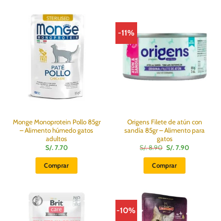
3.00.
2.50.
-11%
Monge Monoprotein Pollo 85gr
Origens Filete de atún con
– Alimento húmedo gatos
sandía 85gr – Alimento para
adultos
gatos
El
El
S/.
7.70
S/.
8.90
S/.
7.90
precio
precio
original
actual
Comprar
Comprar
era:
es:
S/.
S/.
8.90.
7.90.
-10%