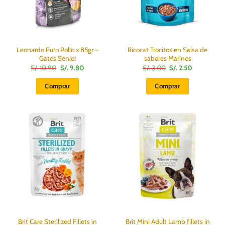
Leonardo Puro Pollo x 85gr –
Ricocat Trocitos en Salsa de
Gatos Senior
sabores Marinos
El
El
El
El
S/.
10.90
S/.
9.80
S/.
3.00
S/.
2.50
precio
precio
precio
precio
original
actual
original
actual
Comprar
Comprar
era:
es:
era:
es:
S/.
S/.
S/.
S/.
10.90.
9.80.
3.00.
2.50.
Brit Care Sterilized Fillets in
Brit Mini Adult Lamb fillets in