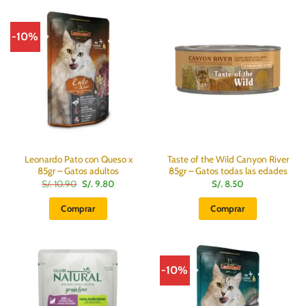
-10%
Leonardo Pato con Queso x
Taste of the Wild Canyon River
85gr – Gatos adultos
85gr – Gatos todas las edades
El
El
S/.
10.90
S/.
9.80
S/.
8.50
precio
precio
original
actual
Comprar
Comprar
era:
es:
S/.
S/.
10.90.
9.80.
-10%