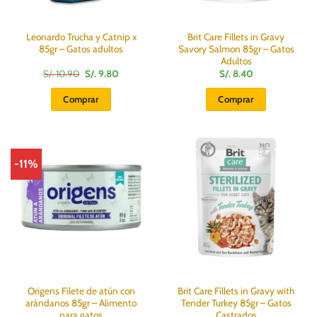
Leonardo Trucha y Catnip x
Brit Care Fillets in Gravy
85gr – Gatos adultos
Savory Salmon 85gr – Gatos
Adultos
El
El
S/.
10.90
S/.
9.80
S/.
8.40
precio
precio
original
actual
Comprar
Comprar
era:
es:
S/.
S/.
10.90.
9.80.
-11%
Origens Filete de atún con
Brit Care Fillets in Gravy with
arándanos 85gr – Alimento
Tender Turkey 85gr – Gatos
para gatos
Castrados