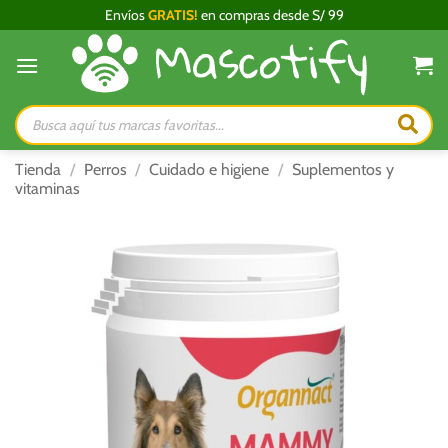
Saltar
Envíos
GRATIS!
en compras desde S/ 99
al
contenido
Búsqueda
de
productos
Tienda
/
Perros
/
Cuidado e higiene
/
Suplementos y
vitaminas