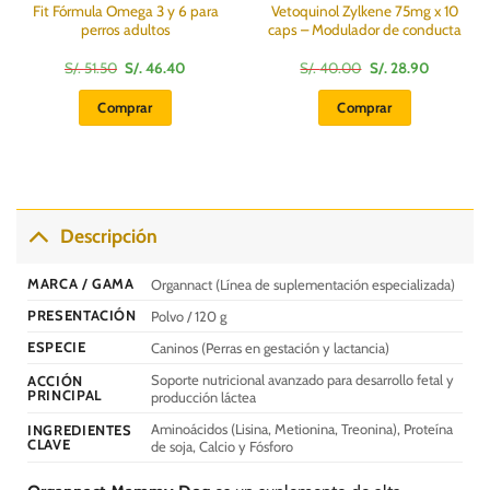
Fit Fórmula Omega 3 y 6 para
Vetoquinol Zylkene 75mg x 10
perros adultos
caps – Modulador de conducta
El
El
El
El
S/.
51.50
S/.
46.40
S/.
40.00
S/.
28.90
precio
precio
precio
precio
:
original
actual
original
actual
Comprar
Comprar
era:
es:
era:
es:
S/.
S/.
S/.
S/.
51.50.
46.40.
40.00.
28.90.
Descripción
MARCA / GAMA
Organnact (Línea de suplementación especializada)
PRESENTACIÓN
Polvo / 120 g
ESPECIE
Caninos (Perras en gestación y lactancia)
Soporte nutricional avanzado para desarrollo fetal y
ACCIÓN
PRINCIPAL
producción láctea
Aminoácidos (Lisina, Metionina, Treonina), Proteína
INGREDIENTES
CLAVE
de soja, Calcio y Fósforo