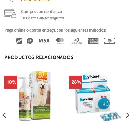
Compra con confianza
Tus datos viajan seguros
Paga online o contra entrega con los siguientes métodos:
Wirecard
Vipps
Visa
MasterCard
Dinners
American
Cash
Club
Express
On
Delivery
PRODUCTOS RELACIONADOS
-10%
-28%