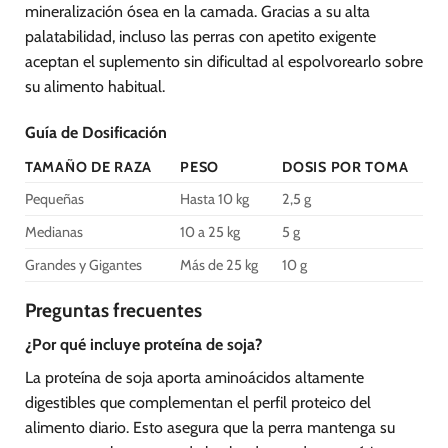
mineralización ósea en la camada. Gracias a su alta
palatabilidad, incluso las perras con apetito exigente
aceptan el suplemento sin dificultad al espolvorearlo sobre
su alimento habitual.
Guía de Dosificación
TAMAÑO DE RAZA
PESO
DOSIS POR TOMA
Pequeñas
Hasta 10 kg
2,5 g
Medianas
10 a 25 kg
5 g
Grandes y Gigantes
Más de 25 kg
10 g
Preguntas frecuentes
¿Por qué incluye proteína de soja?
La proteína de soja aporta aminoácidos altamente
digestibles que complementan el perfil proteico del
alimento diario. Esto asegura que la perra mantenga su